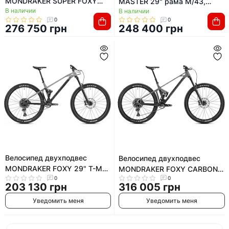
MONDRAKER SUPER FOXY
MASTER 29" рама M/43,
В наличии
CARBON R 29" T-M
В наличии
синий (серо-черный), 2021
0
0
(2023/2024)
276 750 грн
248 400 грн
Велосипед двухподвес
Велосипед двухподвес
MONDRAKER FOXY 29" T-M
MONDRAKER FOXY CARBON R
(2023/2024)
0
0
29" T-M (2023/2024)
203 130 грн
316 005 грн
Уведомить меня
Уведомить меня