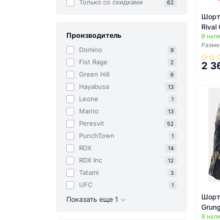
Только со cкидками
62
Шорт
Rival
Производитель
В нал
Размер
Domino
9
Fist Rage
2
2 3
Green Hill
6
Hayabusa
13
Leone
1
Manto
13
Peresvit
52
PunchTown
1
RDX
14
RDX Inc
12
Tatami
3
UFC
1
Шорт
Показать еще 1
Grun
В нал