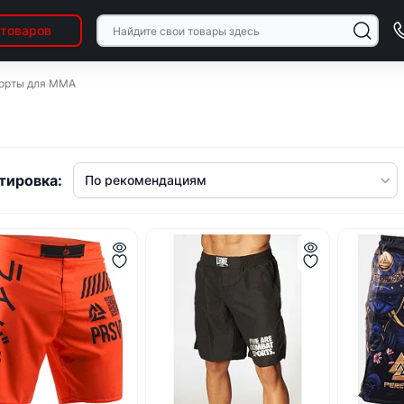
 товаров
орты для ММА
тировка: