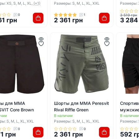
ы: XS, S, M, L, XL,
(+1)
Размеры: S, M, L, XL, XXL
Размеры: X
0
1
3 519 грн
61 грн
2 361 грн
3 284
ы для ММА
Шорты для ММА Peresvit
Спортив
SVIT Core Brown
Rival Riffle Green
мужски
ичии
В наличии
В наличии
CK210-6
ы: S, M, L, XL, XXL
Размеры: S, M, L, XL, XXL
Размеры: S
оливков
0
0
71 грн
2 361 грн
592 г