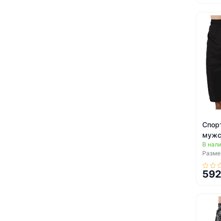
Спор
мужс
В нал
CK21
Размер
592