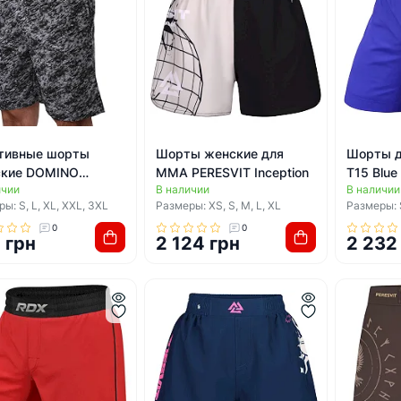
тивные шорты
Шорты женские для
Шорты 
кие DOMINO
ММА PERESVIT Inception
T15 Blue
ичии
В наличии
В наличии
0-9 (Черный-серый)
ы: S, L, XL, XXL, 3XL
Размеры: XS, S, M, L, XL
Размеры: S
0
0
 грн
2 124 грн
2 232