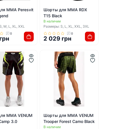
ля ММА Peresvit
Шорты для ММА RDX
gend
T15 Black
В наличии
, M, L, XL, XXL
Размеры: S, L, XL, XXL, 3XL
0
0
 грн
2 029 грн
для ММА VENUM
Шорты для ММА VENUM
 Camp 3.0
Trooper Forest Camo Black
В наличии