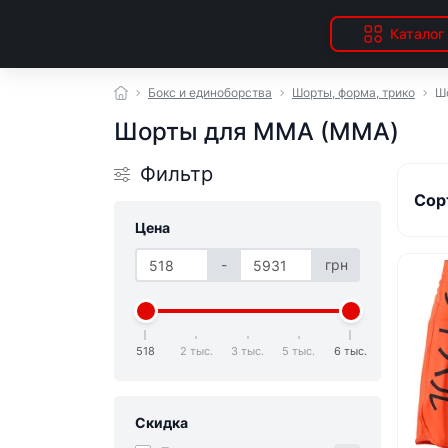
Каталог
Бокс и единоборства
Шорты, форма, трико
Ш
Шорты для ММА (MMA)
Фильтр
Сор
Цена
-
грн
518
2 тыс.
3 тыс.
5 тыс.
6 тыс.
Скидка