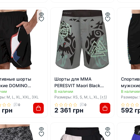
тивные шорты
Шорты для ММА
Спортив
кие DOMINO
PERESVIT Maori Black
мужски
ичии
В наличии
В наличии
0-8 (Черный)
Military Green
CK210-7
ы: M, L, XL, XXL, 3XL
Размеры: XS, S, M, L, XL,
(+1)
Размеры: S
0
0
 грн
2 361 грн
592 г