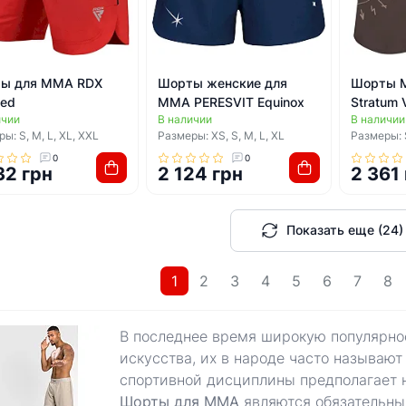
ы для ММА RDX
Шорты женские для
Шорты 
Red
ММА PERESVIT Equinox
Stratum V
ичии
В наличии
В наличии
Brown
ы: S, M, L, XL, XXL
Размеры: XS, S, M, L, XL
Размеры: S
0
0
32 грн
2 124 грн
2 361
Показать еще (24)
1
2
3
4
5
6
7
8
В последнее время широкую популярн
искусства, их в народе часто называют
спортивной дисциплины предполагает н
Шорты для ММА
являются обязательны