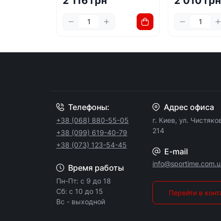
2 116 грн
2 010 гр
Телефоны:
Адрес офиса
+38 (068) 880-55-05
г. Киев, ул. Чистяко
214
+38 (099) 619-40-79
+38 (073) 123-54-45
E-mail
info@sportime.com.u
Время работы
Пн-Пт: с 9 до 18
Сб: с 10 до 15
Перейти в кон
Вс - выходной