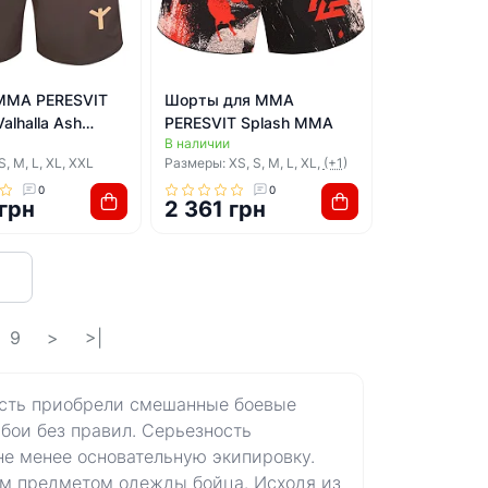
MMA PERESVIT
Шорты для ММА
alhalla Ash
PERESVIT Splash MMA
В наличии
, M, L, XL, XXL
Размеры: XS, S, M, L, XL,
(+1)
0
0
 грн
2 361 грн
9
>
>|
ость приобрели смешанные боевые
 бои без правил. Серьезность
е менее основательную экипировку.
м предметом одежды бойца. Исходя из