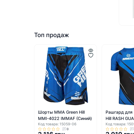
Топ продаж
Шорты ММА Green Hill
Рашгард для
MMI-4022 IMMAF (Синий)
Hill RASH GU
Код товара: 15059-06
Код товара: 15
IMMAF (Сини
0