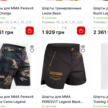
ы для ММА Peresvit
Шорты тренировочные
Шорты д
 Orange
Leone Basic
Bushi Le
ичии
В наличии
В наличии
ы: XS, S, M, L, XL,
(+1)
Размеры: XS, S, M, L, XL,
(+1)
Размеры: S
0
0
61 грн
1 929 грн
2 361
ы для ММА Peresvit
Шорты для ММА
Шорты 
ge Camo Legend
PERESVIT Legend Black
Training
ичии
В наличии
В наличии
Rain Medium Length