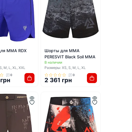
для ММА RDX
Шорты для ММА
PERESVIT Black Soil MMA
В наличии
, M, L, XL, XXL
Размеры: XS, S, M, L, XL
0
0
 грн
2 361 грн