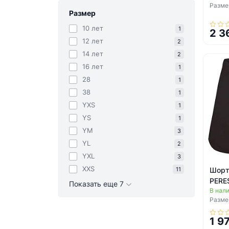
Размер
Размер
10 лет
1
2 3
12 лет
2
14 лет
2
16 лет
1
28
1
38
1
YXS
1
YS
1
YM
3
YL
2
YXL
3
XXS
Шорт
11
PERE
Показать еще 7
В нал
Размер
1 9