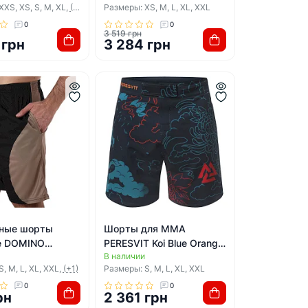
XS, XS, S, M, XL,
(+1)
Размеры: XS, M, L, XL, XXL
0
0
3 519 грн
 грн
3 284 грн
ные шорты
Шорты для ММА
е DOMINO
PERESVIT Koi Blue Orange
В наличии
 (Черный-
Red
, M, L, XL, XXL,
(+1)
Размеры: S, M, L, XL, XXL
ый)
0
0
рн
2 361 грн