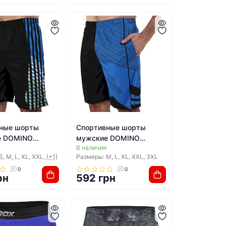
ные шорты
Спортивные шорты
е DOMINO
мужские DOMINO
В наличии
 (Черный-синий)
CK210-4 (Черный-синий)
, M, L, XL, XXL,
(+1)
Размеры: M, L, XL, XXL, 3XL
0
0
рн
592 грн