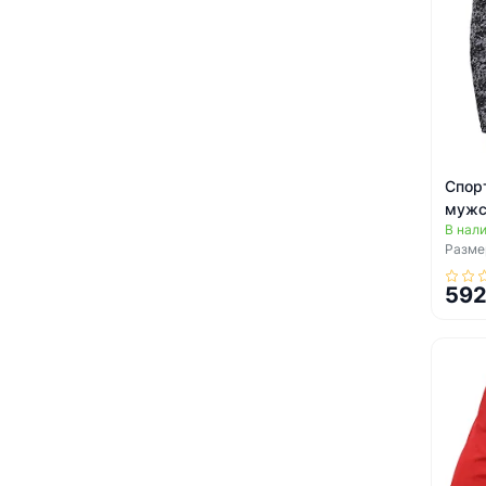
Спор
мужс
В нал
CK21
Размер
592