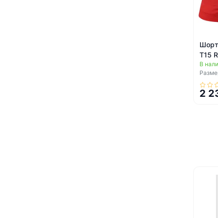
Шорт
T15 
В нал
Размер
2 2