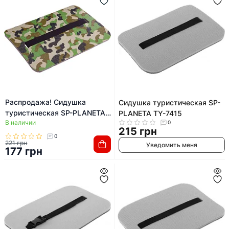
Распродажа! Сидушка
Сидушка туристическая SP-
туристическая SP-PLANETA
PLANETA TY-7415
В наличии
TY-3263
0
215 грн
0
221 грн
Уведомить меня
177 грн