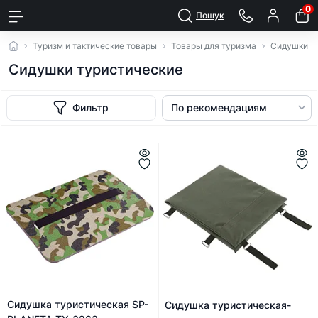
0
Пошук
Туризм и тактические товары
Товары для туризма
Сидушки т
Сидушки туристические
Фильтр
Сидушка туристическая SP-
Сидушка туристическая-