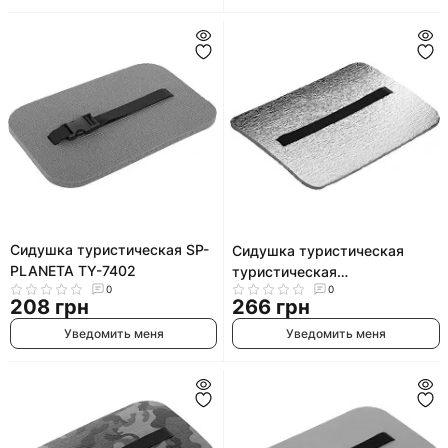
Сидушка туристическая SP-
Сидушка туристическая
PLANETA TY-7402
туристическая
0
0
фoльгированная SP-PLANETA
208 грн
266 грн
TY-3264-F
Уведомить меня
Уведомить меня