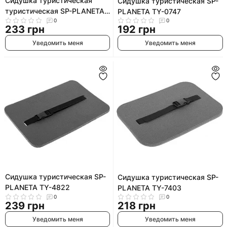
Сидушка туристическая
Сидушка туристическая SP-
туристическая SP-PLANETA
PLANETA TY-0747
TY-3264 (Желтый)
0
0
233 грн
192 грн
Уведомить меня
Уведомить меня
Сидушка туристическая SP-
Сидушка туристическая SP-
PLANETA TY-4822
PLANETA TY-7403
0
0
239 грн
218 грн
Уведомить меня
Уведомить меня