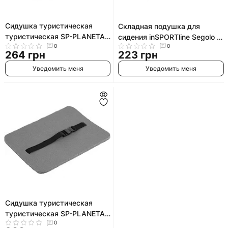
Сидушка туристическая
Складная подушка для
туристическая SP-PLANETA
сидения inSPORTline Segolo -
TY-7418 (Камуфляж
0
0
Синяя
264 грн
223 грн
Woodland)
Уведомить меня
Уведомить меня
Сидушка туристическая
туристическая SP-PLANETA
0
TY-3264 (Синий)