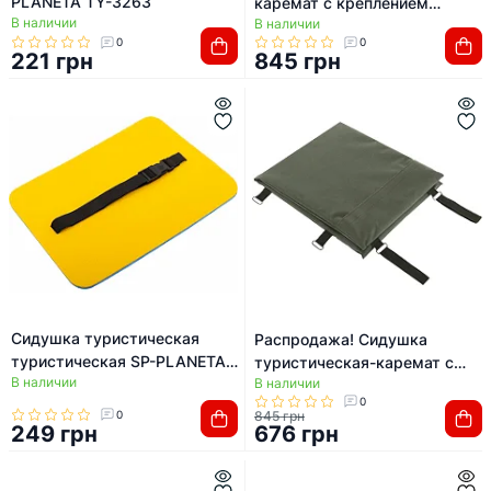
PLANETA TY-3263
каремат с креплением
В наличии
В наличии
MOLLE Champion TY-8946
0
0
37х32х3,6см/74х32х1,8см
221 грн
845 грн
(Оливковый)
Сидушка туристическая
Распродажа! Сидушка
туристическая SP-PLANETA
туристическая-каремат с
В наличии
TY-3264 (Желтый-голубой)
В наличии
креплением MOLLE Champion
0
TY-8946
0
845 грн
249 грн
676 грн
37х32х3,6см/74х32х1,8см
(Оливковый)