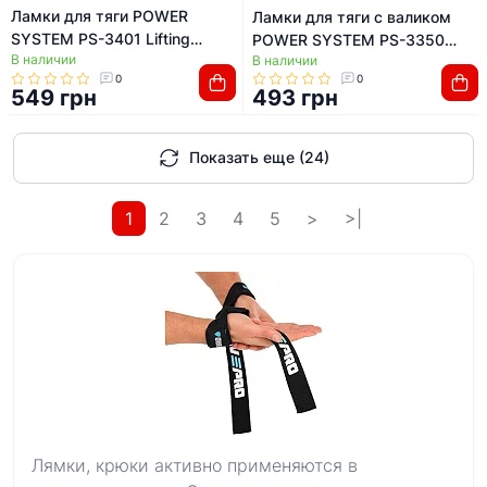
Ламки для тяги POWER
Ламки для тяги с валиком
SYSTEM PS-3401 Lifting
POWER SYSTEM PS-3350
В наличии
Straps Duplex Black/Red
В наличии
Power Pin Black/Red
0
0
549 грн
493 грн
Показать еще (24)
1
2
3
4
5
>
>|
Лямки, крюки активно применяются в