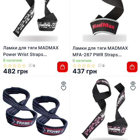
Ламки для тяги MADMAX
Ламки для тяги MADMAX
Power Wrist Straps
MFA-267 PWR Straps
В наличии
Camo/White
В наличии
Black/Grey/Red
0
0
482 грн
437 грн