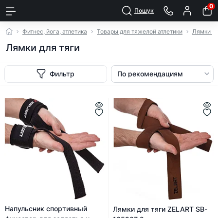
0
Пошук
Фитнес, йога, атлетика
Товары для тяжелой атлетики
Лямки и 
Лямки для тяги
Фильтр
Напульсник спортивный
Лямки для тяги ZELART SB-