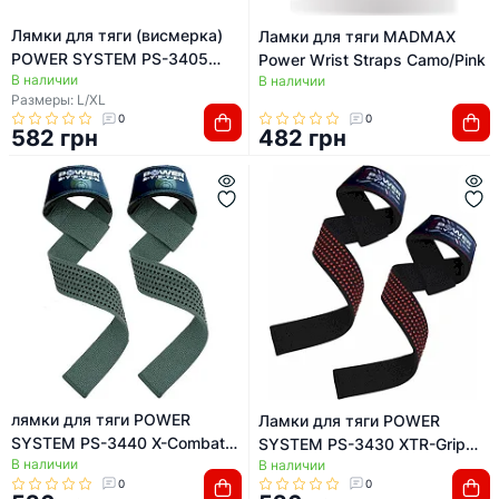
Лямки для тяги (висмерка)
Ламки для тяги MADMAX
POWER SYSTEM PS-3405
Power Wrist Straps Camo/Pink
В наличии
Figure 8 Black/Red
В наличии
Размеры: L/XL
0
0
582 грн
482 грн
лямки для тяги POWER
Ламки для тяги POWER
SYSTEM PS-3440 X-Combat
SYSTEM PS-3430 XTR-Grip
В наличии
Green
В наличии
Straps Black/Red
0
0