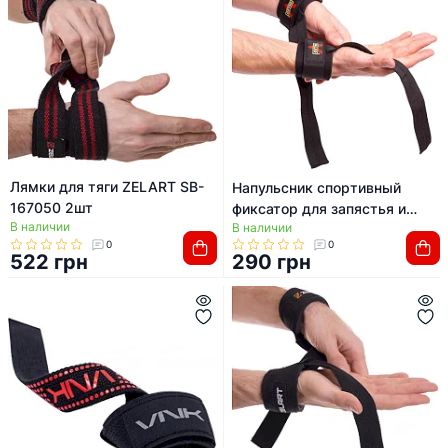
Лямки для тяги ZELART SB-
Напульсник спортивный
167050 2шт
фиксатор для запястья и
В наличии
В наличии
кисти с лямкой для тяги
0
0
VALEO TA-4390 2шт
522 грн
290 грн