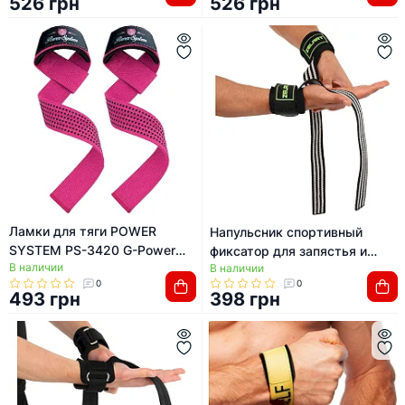
526 грн
526 грн
Ламки для тяги POWER
Напульсник спортивный
SYSTEM PS-3420 G-Power
фиксатор для запястья и
В наличии
Straps Pink
В наличии
кисти с лямкой для тяги
0
0
ZELART ZB-3872 2шт
493 грн
398 грн