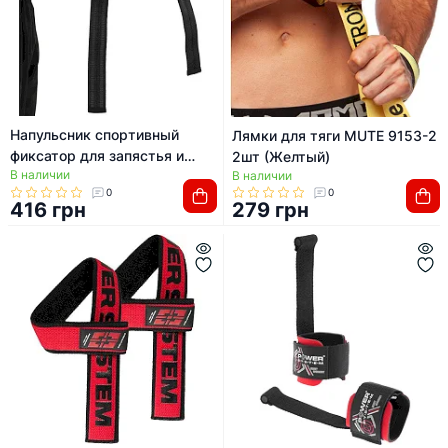
Напульсник спортивный
Лямки для тяги MUTE 9153-2
фиксатор для запястья и
2шт (Желтый)
В наличии
кисти с лямкой для тяги
В наличии
0
0
LIFTING STRAP EZOUS B-02
416 грн
279 грн
2шт (Черный)