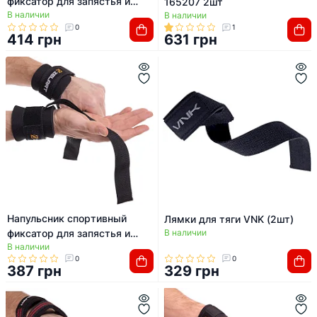
фиксатор для запястья и
165207 2шт
В наличии
кисти с лямкой для тяги
В наличии
0
1
ZELART SB-167052 2шт
414 грн
631 грн
Напульсник спортивный
Лямки для тяги VNK (2шт)
фиксатор для запястья и
В наличии
В наличии
кисти с лямкой для тяги
0
0
ZELART TA-2649 2шт
387 грн
329 грн