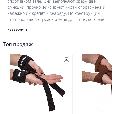
спортивном зале. Они выполняют сразу две
функции: прочно фиксируют кисти спортсмена и
надежно их крепят к снаряду. По конструкции
это небольшой отрезок
ремня для тяги,
который
при работе со штангами или гантелями
Развернуть
позволяет перераспределить давление.
Аксессуары широко применяют во время своих
Топ продаж
тренировок бодибилдеры, используют силовые
атлеты.
Имея
лямки для штанги,
спортсмен не боится
упустить инвентарь, не задумывается об
особенностях хвата. Аксессуар снижает риск
получить надрывы кожи или натереть мозоли.
Лямки позволяет спортсмену сосредоточиться
на самом упражнении и результативности.
Пользоваться снаряжением очень просто,
достаточно обмотать лямку вокруг руки и
штанги.