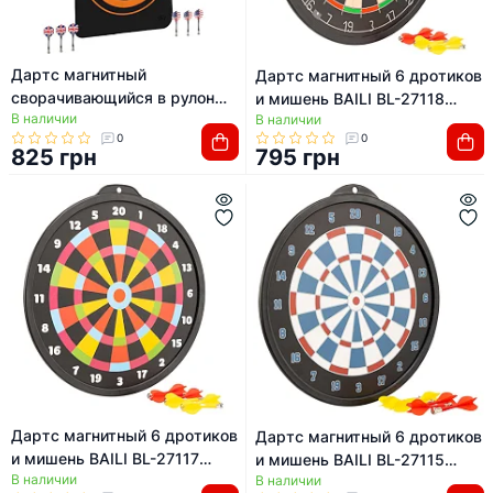
Дартс магнитный
Дартс магнитный 6 дротиков
сворачивающийся в рулон
и мишень BAILI BL-27118
В наличии
Roll-Up 6 дротиков и мишень
В наличии
45см
0
0
BAILI BL-1030A 42x58см
825 грн
795 грн
Дартс магнитный 6 дротиков
Дартс магнитный 6 дротиков
и мишень BAILI BL-27117
и мишень BAILI BL-27115
В наличии
39см
В наличии
34см