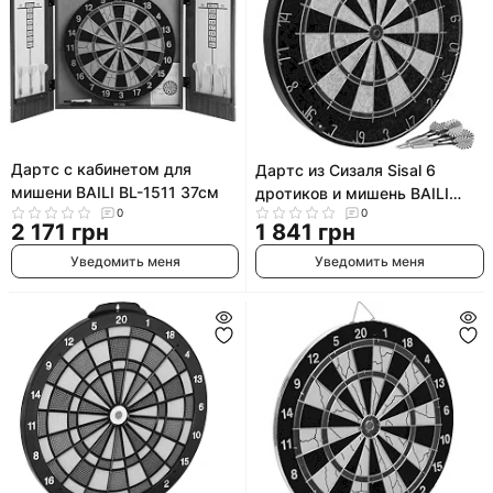
Дартс с кабинетом для
Дартс из Сизаля Sisal 6
мишени BAILI BL-1511 37см
дротиков и мишень BAILI
0
0
Bristele BL-1818B 18"х1,5"
2 171 грн
1 841 грн
(46х4см)
Уведомить меня
Уведомить меня