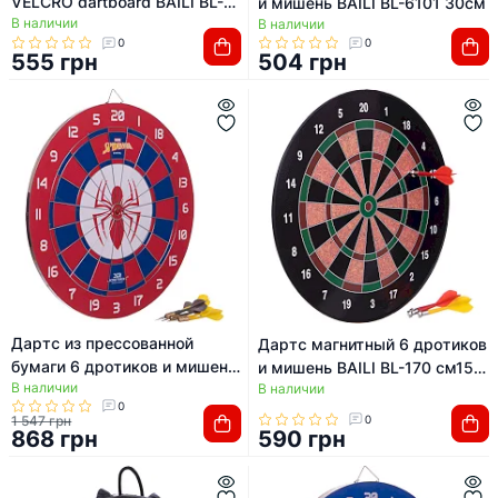
VELCRO dartboard BAILI BL-
и мишень BAILI BL-6101 30см
В наличии
612 37cм
В наличии
0
0
555 грн
504 грн
Дартс из прессованной
Дартс магнитный 6 дротиков
бумаги 6 дротиков и мишень
и мишень BAILI BL-170 см15
В наличии
JOEREX MARVEL SPIDERMAN
В наличии
34.5 см
0
JMBB19028-S 43см
1 547 грн
0
868 грн
590 грн