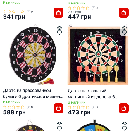
В наличии
602 37cм
В наличии
крышек и мишень SP-SPORT
0
A002P 39см
0
732 грн
341 грн
447 грн
Дартс из прессованной
Дартс настольный
бумаги 6 дротиков и мишень
магнитный из дерева 6
В наличии
BAILI BL-67325 17"х1/2"
В наличии
дротиков и мишень BAILI BL-
0
0
(43х1,3см)
201 24см
588 грн
473 грн