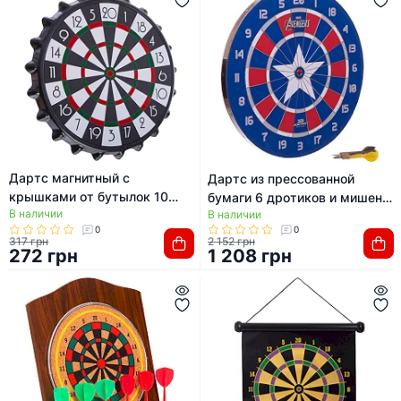
Дартс магнитный с
Дартс из прессованной
крышками от бутылок 10
бумаги 6 дротиков и мишень
В наличии
крышек и мишень SP-SPORT
В наличии
JOEREX MARVEL CAPTN
0
0
A003P 23см
AMERICAN JMBB19027-T
317 грн
2 152 грн
272 грн
1 208 грн
46см