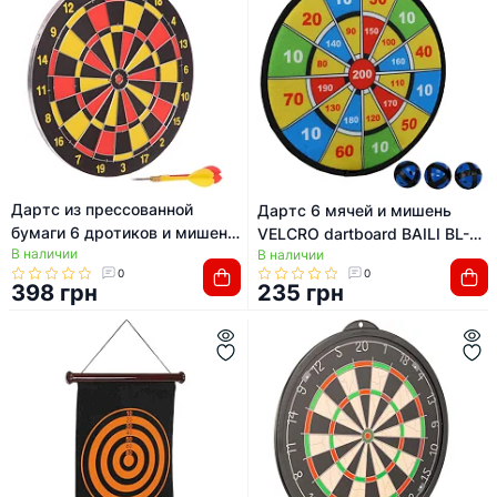
Дартс из прессованной
Дартс 6 мячей и мишень
бумаги 6 дротиков и мишень
VELCRO dartboard BAILI BL-
В наличии
BAILI BL-62325 12"х1/2"
В наличии
603 30cм
0
0
(30х1,3см)
398 грн
235 грн