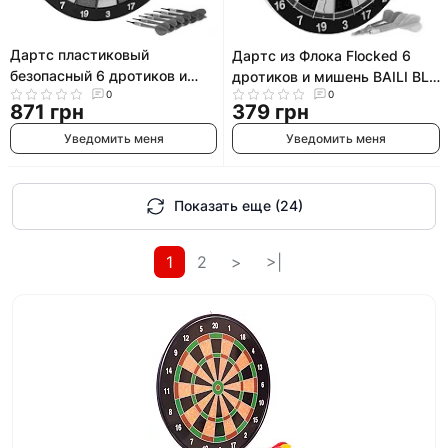
Дартс пластиковый
Дартс из Флока Flocked 6
безопасный 6 дротиков и
дротиков и мишень BAILI BL-
мишень BAILI Safety NO768
0
0
12115 12"х1/2" (30х1,3см)
871 грн
379 грн
40.5см
Уведомить меня
Уведомить меня
Показать еще (24)
1
2
>
>|