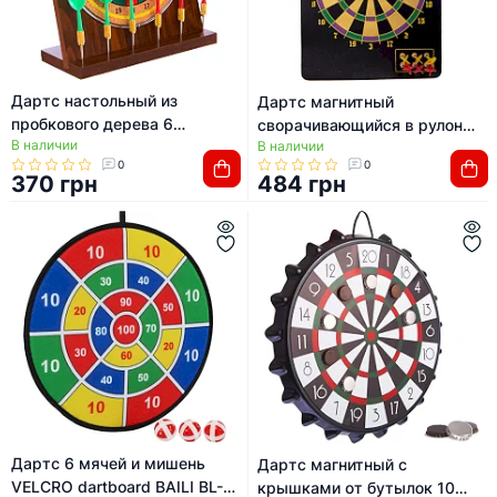
Дартс настольный из
Дартс магнитный
пробкового дерева 6
сворачивающийся в рулон
В наличии
дротиков и мишень BAILI BL-
В наличии
Roll-Up 6 дротиков и мишень
0
0
401 16cм
BAILI BL-1018B 37x44,5см
370 грн
484 грн
Дартс 6 мячей и мишень
Дартс магнитный с
VELCRO dartboard BAILI BL-
крышками от бутылок 10