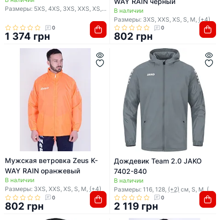
WAY RAIN черный
Размеры: 5XS, 4XS, 3XS, XXS, XS,
(+6)
В наличии
Размеры: 3XS, XXS, XS, S, M,
(+4)
0
0
1 374 грн
802 грн
Мужская ветровка Zeus K-
Дождевик Team 2.0 JAKO
WAY RAIN оранжевый
7402-840
В наличии
В наличии
Размеры: 3XS, XXS, XS, S, M,
(+4)
Размеры: 116, 128,
(+2)
см, S, M,
(+3)
0
0
802 грн
2 119 грн