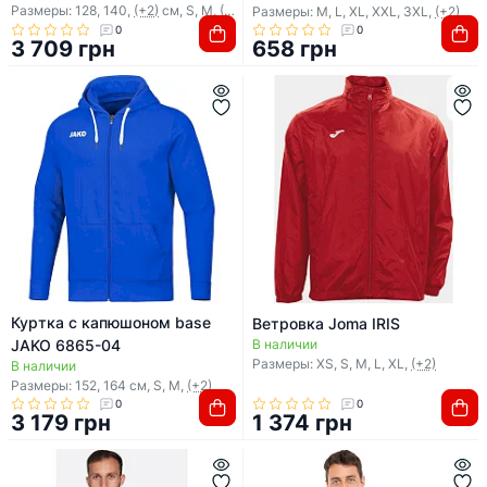
Размеры: 128, 140,
(+2)
см, S, M,
(+1)
Размеры: M, L, XL, XXL, 3XL,
(+2)
0
0
3 709 грн
658 грн
Куртка с капюшоном base
Ветровка Joma IRIS
JAKO 6865-04
В наличии
Размеры: XS, S, M, L, XL,
(+2)
В наличии
Размеры: 152, 164 см, S, M,
(+2)
0
0
3 179 грн
1 374 грн