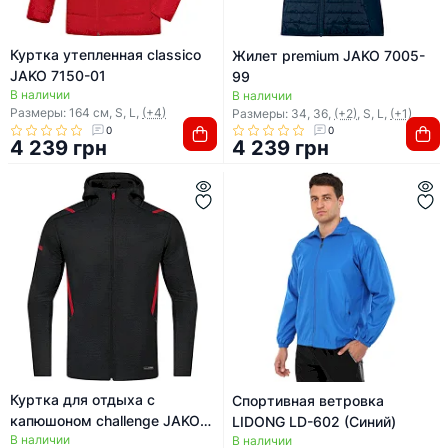
Куртка утепленная classico
Жилет premium JAKO 7005-
JAKO 7150-01
99
В наличии
В наличии
Размеры: 164 см, S, L,
(+4)
Размеры: 34, 36,
(+2)
, S, L,
(+1)
0
0
4 239 грн
4 239 грн
Куртка для отдыха с
Спортивная ветровка
капюшоном challenge JAKO
LIDONG LD-602 (Синий)
В наличии
9821-502
В наличии