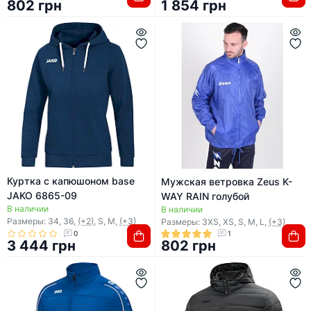
802 грн
1 854 грн
Куртка с капюшоном base
Мужская ветровка Zeus K-
JAKO 6865-09
WAY RAIN голубой
В наличии
В наличии
Размеры: 34, 36,
(+2)
, S, M,
(+3)
Размеры: 3XS, XS, S, M, L,
(+3)
0
1
3 444 грн
802 грн