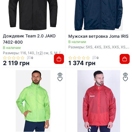
Дождевик Team 2.0 JAKO
Мужская ветровка Joma IRIS
7402-800
В наличии
Размеры: 5XS, 4XS, 3XS, XXS, XS,
(+
В наличии
Размеры: 116, 140,
(+2)
см, S, M,
(+3)
0
0
2 119 грн
1 374 грн