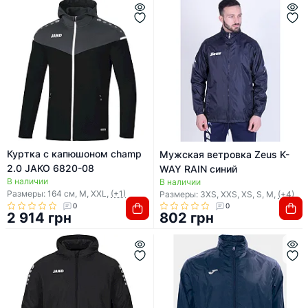
Куртка с капюшоном champ
Мужская ветровка Zeus K-
2.0 JAKO 6820-08
WAY RAIN синий
В наличии
В наличии
Размеры: 164 см, M, XXL,
(+1)
Размеры: 3XS, XXS, XS, S, M,
(+4)
0
0
2 914 грн
802 грн