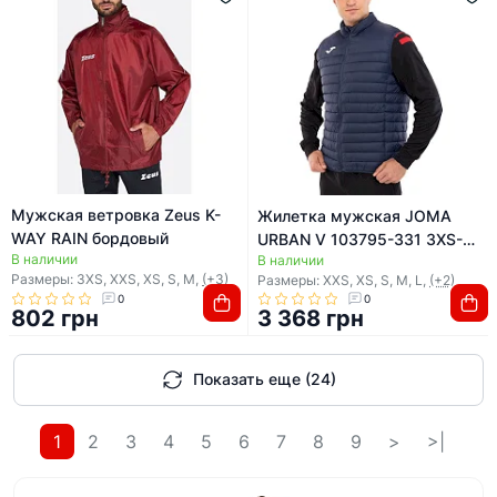
Мужская ветровка Zeus K-
Жилетка мужская JOMA
WAY RAIN бордовый
URBAN V 103795-331 3XS-
В наличии
В наличии
XXL (Темно-синий)
Размеры: 3XS, XXS, XS, S, M,
(+3)
Размеры: XXS, XS, S, M, L,
(+2)
0
0
802 грн
3 368 грн
Показать еще (24)
1
2
3
4
5
6
7
8
9
>
>|