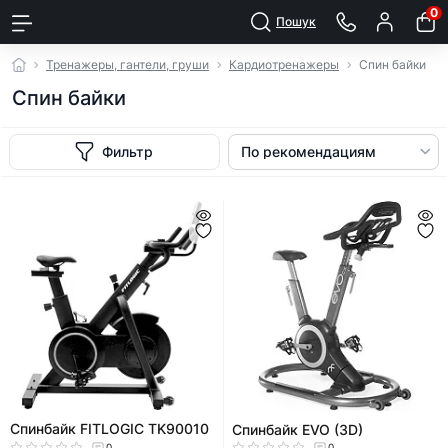
0
Пошук
Тренажеры, гантели, груши
Кардиотренажеры
Спин байки
Спин байки
Фильтр
Спинбайк FITLOGIC TK90010
Cпинбайк EVO (3D)
0
0