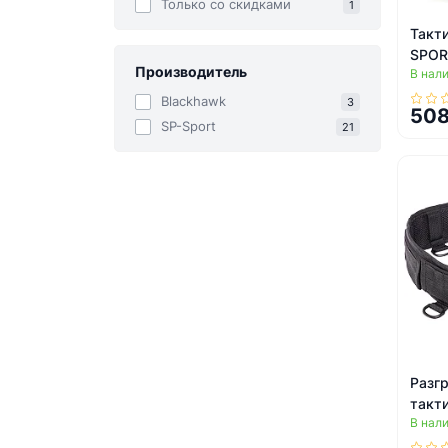
Только со cкидками
1
Такт
SPORT
Производитель
В нал
6841
(Оли
Blackhawk
3
508
SP-Sport
21
Разг
такт
В нал
YT-3