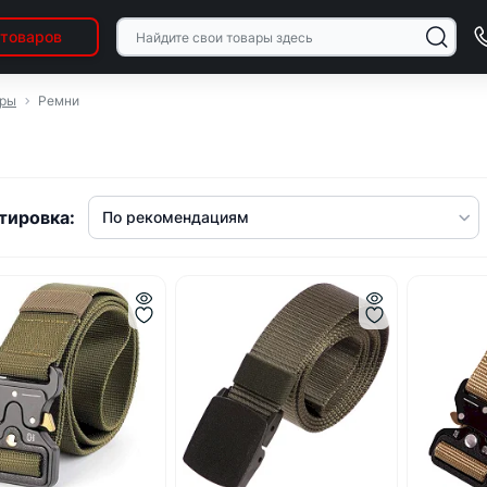
 товаров
ары
Ремни
тировка: