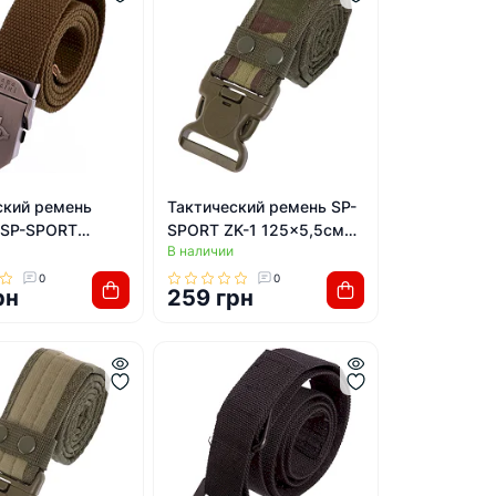
ский ремень
Тактический ремень SP-
 SP-SPORT
SPORT ZK-1 125x5,5см
В наличии
 Belt TY-6663
(Камуфляж Woodland)
м (Хаки)
0
0
рн
259 грн