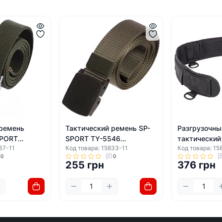
 ремень
Тактический ремень SP-
Разгрузочны
SPORT
SPORT TY-5546
тактический
37-11
Код товара: 15833-11
Код товара: 15
 TY-6663
125x3,5см (Оливковый)
YT-35 80х8с
0
0
Оливковый)
255 грн
376 грн