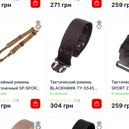
 грн
271 грн
259 г
ейный ремень
Тактический ремень
Тактиче
точечный SP-SPORT
BLACKHAWK TY-5545
SPORT Z
ичии
В наличии
В наличии
(Хаки)
120x5,5см (Черный)
(Черный
0
0
 грн
304 грн
259 г