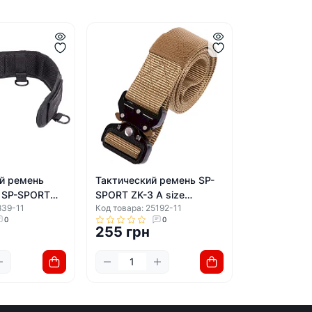
й ремень
Тактический ремень SP-
 SP-SPORT
SPORT ZK-3 A size
839-11
Код товара: 25192-11
м (Черный)
125x4см (Хаки)
0
0
255 грн