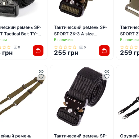
ический ремень SP-
Тактический ремень SP-
Тактиче
 Tactical Belt TY-
SPORT ZK-3 A size
SPORT Z
ичии
В наличии
В наличии
 120x3,5см
125x4см (Оливковый)
(Оливко
ный)
0
0
 грн
255 грн
259 г
ейный ремень
Тактический ремень SP-
Оружейн