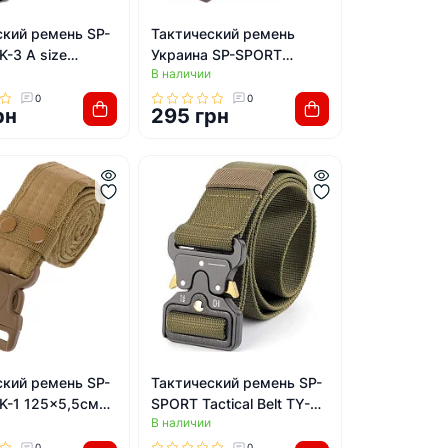
ский ремень SP-
Тактический ремень
-3 A size
Украина SP-SPORT
В наличии
 (Хаки)
Tactical Belt TY-6663
120x3,5см (Оливковый)
0
0
рн
295 грн
ский ремень SP-
Тактический ремень SP-
K-1 125x5,5см
SPORT Tactical Belt TY-
В наличии
6840 125x3,8см
(Оливковый)
0
0