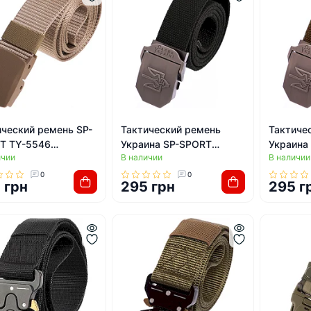
ический ремень SP-
Тактический ремень
Тактиче
T TY-5546
Украина SP-SPORT
Украина
ичии
В наличии
В наличии
3,5см (Хаки)
Tactical Belt TY-6663
Tactical
120x3,5см (Черный)
120x3,5с
0
0
 грн
295 грн
295 г