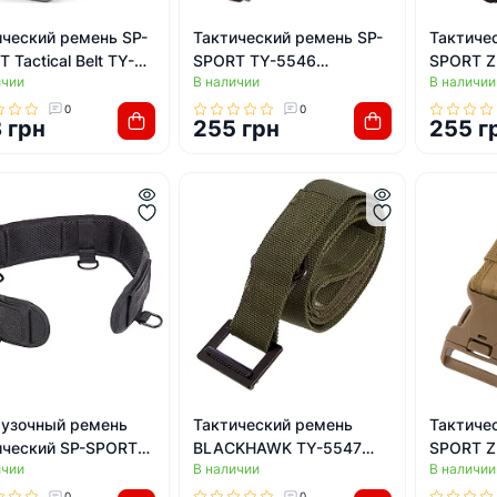
ический ремень SP-
Тактический ремень SP-
Тактиче
 Tactical Belt TY-
SPORT TY-5546
SPORT ZK
ичии
В наличии
В наличии
 120x3,5см
125x3,5см (Оливковый)
125x4см
вковый)
0
0
 грн
255 грн
255 г
рузочный ремень
Тактический ремень
Тактиче
ический SP-SPORT
BLACKHAWK TY-5547
SPORT Z
ичии
В наличии
В наличии
5 80х8см (Черный)
125x3,5см (Оливковый)
(Хаки)
0
0