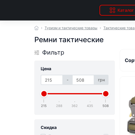
Каталог
Туризм и тактические товары
Тактические тов
Ремни тактические
Фильтр
Сор
Цена
-
грн
215
288
362
435
508
Скидка