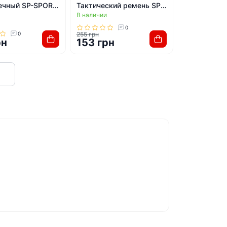
ечный SP-SPORT
Тактический ремень SP-
В наличии
ерный)
SPORT ZK-3 A size
125x4см (Хаки)
0
0
255 грн
рн
153 грн