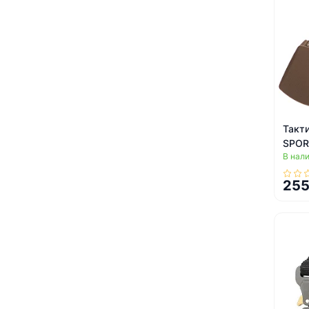
Такт
SPOR
В нал
125x
255