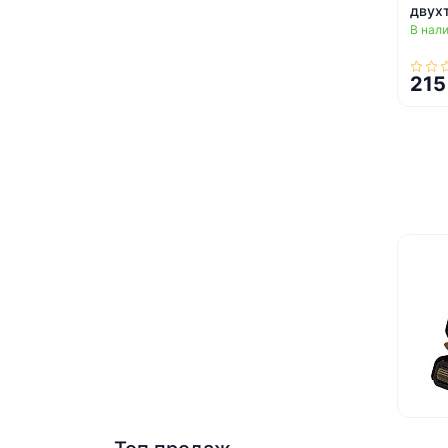
двух
В нал
ZK-4
215