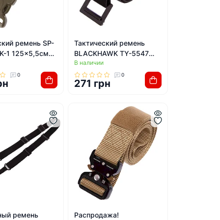
ский ремень SP-
Тактический ремень
K-1 125x5,5см
BLACKHAWK TY-5547
В наличии
вый)
125x3,5см (Черный)
0
0
рн
271 грн
ый ремень
Распродажа!