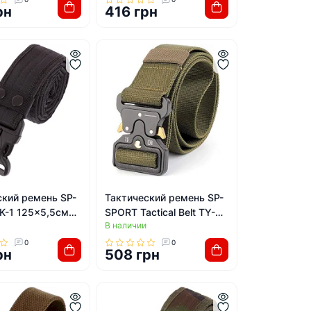
рн
416 грн
ский ремень SP-
Тактический ремень SP-
K-1 125x5,5см
SPORT Tactical Belt TY-
В наличии
)
6841 120x3,5см (Хаки)
0
0
рн
508 грн