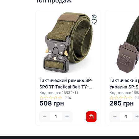
Топ продаж
Тактический ремень SP-
Тактический
SPORT Tactical Belt TY-
Украина SP-
Код товара: 15832-11
Код товара: 158
6841 120x3,5см
Tactical Belt
0
(Оливковый)
120x3,5см (
508 грн
295 грн