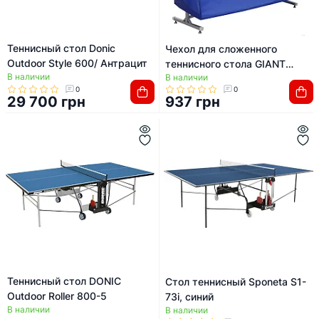
Теннисный стол Donic
Чехол для сложенного
Outdoor Style 600/ Антрацит
теннисного стола GIANT
В наличии
В наличии
DRAGON MT-6565 C001
0
0
INDOOR
29 700 грн
937 грн
Теннисный стол DONIC
Стол теннисный Sponeta S1-
Outdoor Roller 800-5
73i, синий
В наличии
В наличии