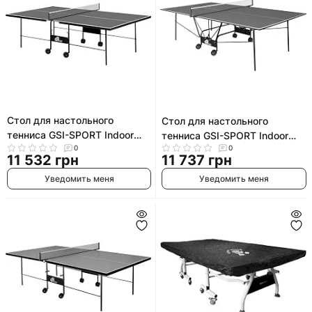
Стол для настольного
Стол для настольного
тенниса GSI-SPORT Indoor
тенниса GSI-SPORT Indoor
Gk-3.18 MT-0934
0
0
Gk-4 MT-4692
11 532 грн
11 737 грн
Уведомить меня
Уведомить меня