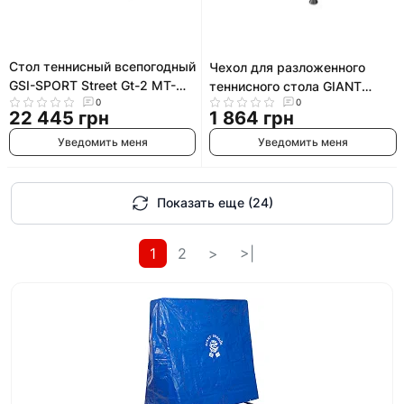
Стол теннисный всепогодный
Чехол для разложенного
GSI-SPORT Street Gt-2 MT-
теннисного стола GIANT
3470
0
0
DRAGON MT-6575 INDOOR
22 445 грн
1 864 грн
Уведомить меня
Уведомить меня
Показать еще (24)
1
2
>
>|