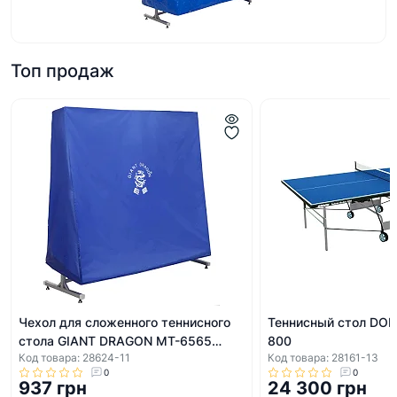
Топ продаж
Чехол для сложенного теннисного
Теннисный стол DONIC
стола GIANT DRAGON MT-6565
800
Код товара: 28624-11
Код товара: 28161-13
C001 INDOOR
0
0
937 грн
24 300 грн