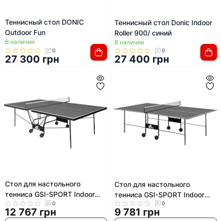
Теннисный стол DONIC
Теннисный стол Donic Indoor
Outdoor Fun
Roller 900/ синий
В наличии
В наличии
0
0
27 300 грн
27 400 грн
Стол для настольного
Стол для настольного
тенниса GSI-SPORT Indoor
тенниса GSI-SPORT Indoor
Gk-5/Gp-5 MT-0932 (Синий)
0
0
Gk-2 MT-4690
12 767 грн
9 781 грн