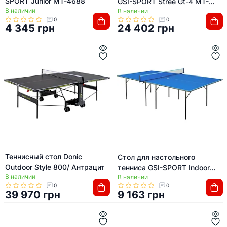
SPORT Junior MT-4688
GSI-SPORT Stree Gt-4 MT-
В наличии
В наличии
3471
0
0
4 345 грн
24 402 грн
Теннисный стол Donic
Стол для настольного
Outdoor Style 800/ Антрацит
тенниса GSI-SPORT Indoor
В наличии
В наличии
Gk-1 MT-4689
0
0
39 970 грн
9 163 грн