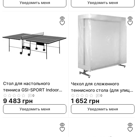
Уведомить меня
Уведомить меня
Стол для настольного
Чехол для сложенного
тенниса GSI-SPORT Indoor
теннисного стола (для улицы
Gk-3 MT-4691
0
0
OUTDOOR) GIANT DRAGON
9 483 грн
1 652 грн
MT-6567 C003
Уведомить меня
Уведомить меня