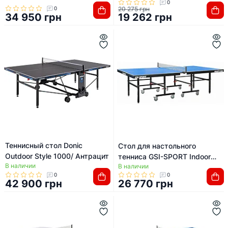
0
0
20 275 грн
34 950 грн
19 262 грн
Теннисный стол Donic
Стол для настольного
Outdoor Style 1000/ Антрацит
тенниса GSI-SPORT Indoor
В наличии
В наличии
Profi-200 MT-0695
0
0
42 900 грн
26 770 грн