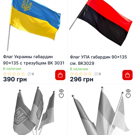
Флаг Украины габардин
Флаг УПА габардин 90x135
90x135 с трезубцем ВК 3031
см. BK3029
В наличии
В наличии
0
0
390 грн
296 грн