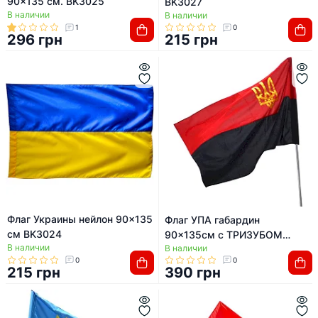
90x135 см. BK3025
BK3027
В наличии
В наличии
1
0
296 грн
215 грн
Флаг Украины нейлон 90x135
Флаг УПА габардин
см BK3024
90x135см с ТРИЗУБОМ
В наличии
В наличии
BK3032
0
0
215 грн
390 грн