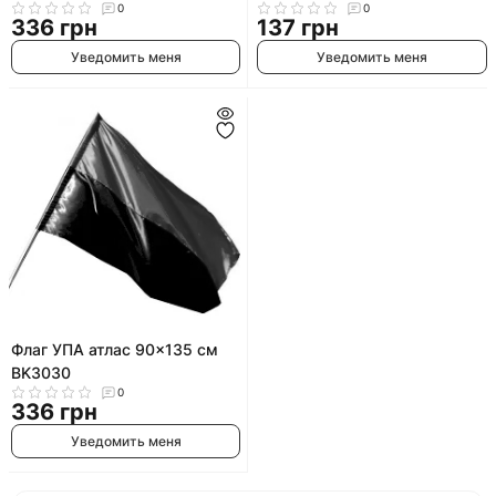
0
0
палочке с присоской
336 грн
137 грн
Уведомить меня
Уведомить меня
Флаг УПА атлас 90x135 см
BK3030
0
336 грн
Уведомить меня