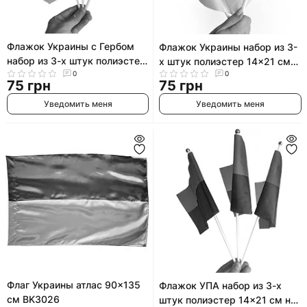
Флажок Украины с Гербом
Флажок Украины набор из 3-
набор из 3-х штук полиэстер
х штук полиэстер 14x21 см
14x21 см на палочке с
0
0
на палочке с присоской
75 грн
75 грн
присоской.
Уведомить меня
Уведомить меня
Флаг Украины атлас 90x135
Флажок УПА набор из 3-х
см BK3026
штук полиэстер 14x21 см на