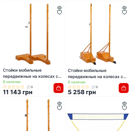
Стойки мобильные
Стойки мобильные
передвижные на колесах с
передвижные на колесах с
В наличии
противовесами для
В наличии
противовесами для
0
0
бадминтона и волейбола 2шт
бадминтона и волейбола 2шт
11 143 грн
5 258 грн
AOPI AP-8909
AOPI AP-8912