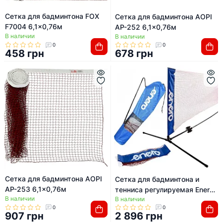
Сетка для бадминтона FOX
Сетка для бадминтона AOPI
F7004 6,1x0,76м
AP-252 6,1x0,76м
В наличии
В наличии
0
0
458 грн
678 грн
Сетка для бадминтона AOPI
Сетка для бадминтона и
AP-253 6,1x0,76м
тенниса регулируемая Enero
В наличии
В наличии
310 x 76 см
0
0
907 грн
2 896 грн