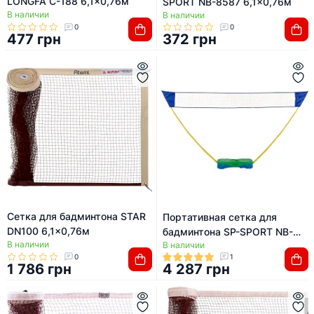
LONGFA C-188 6,1x0,76м
SPORT NB-8587 6,1x0,76м
В наличии
В наличии
0
0
477 грн
372 грн
Сетка для бадминтона STAR
Портативная сетка для
DN100 6,1x0,76м
бадминтона SP-SPORT NB-
В наличии
В наличии
7535
0
1
1 786 грн
4 287 грн