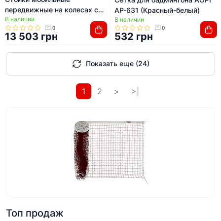
передвижные на колесах с
AP-631 (Красный-белый)
В наличии
противовесами для
В наличии
0
0
бадминтона и волейбола 2шт
13 503 грн
532 грн
AOPI AP-9025
Показать еще (24)
1
2
>
>|
Топ продаж