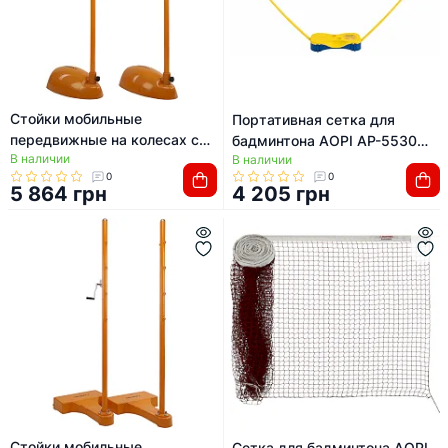
Стойки мобильные
Портативная сетка для
передвижные на колесах с
бадминтона AOPI AP-5530
В наличии
противовесами для
В наличии
(Желтый)
0
0
бадминтона и волейбола 2шт
5 864 грн
4 205 грн
AOPI AP-8908
Стойки мобильные
Сетка для бадминтона AOPI