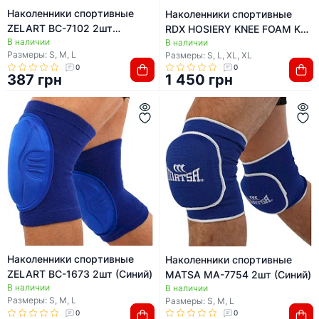
Наколенники спортивные
Наколенники спортивные
ZELART BC-7102 2шт
RDX HOSIERY KNEE FOAM K5
В наличии
(Черный)
В наличии
BLUE/WHITE (пара)
Размеры: S, M, L
Размеры: S, L, XL, ХL
0
0
387 грн
1 450 грн
Наколенники спортивные
Наколенники спортивные
ZELART BC-1673 2шт (Синий)
MATSA MA-7754 2шт (Синий)
В наличии
В наличии
Размеры: S, M, L
Размеры: S, M, L
0
0