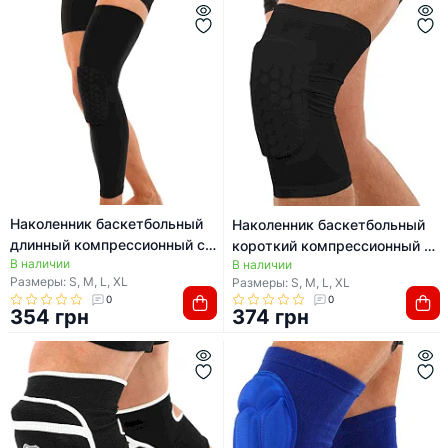
Наколенник баскетбольный
Наколенник баскетбольный
длинный компрессионный с
короткий компрессионный с
В наличии
защитными накладками SP-
В наличии
защитными накладками SP-
Размеры: S, M, L, XL
Размеры: S, M, L, XL
SPORT BC-5665 1шт
SPORT BC-0528 1шт
0
0
(Черный)
(Черный)
354 грн
374 грн