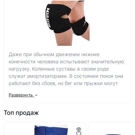
Даже при обычном движении нижние
конечности человека испытывают значительную
нагрузку. Коленные суставы в своем роде
служат амортизаторами. В состоянии покоя они
работают без сбоев, но бег или прыжки могут
привести к травме, растяжению и надрыву.
Развернуть
Чтобы избежать гематом, рассечений суставов
разработана специальная защита —
наколенники
Топ продаж
и
налокотники
. Использование такого
снаряжения позволит не только смело гонять на
велосипеде, кататься на роликах и играть в
волейбол, но и выходить на татами без риска