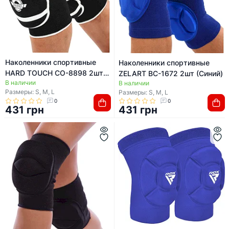
Наколенники спортивные
Наколенники спортивные
HARD TOUCH CO-8898 2шт
ZELART BC-1672 2шт (Синий)
В наличии
цвета вассортименте
В наличии
Размеры: S, M, L
Размеры: S, M, L
(Черный)
0
0
431 грн
431 грн