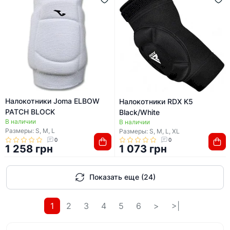
Налокотники Joma ELBOW
Налокотники RDX K5
PATCH BLOCK
Black/White
В наличии
В наличии
Размеры: S, M, L
Размеры: S, M, L, XL
0
0
1 258 грн
1 073 грн
Показать еще (24)
1
2
3
4
5
6
>
>|