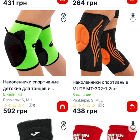
431 грн
264 грн
Наколенники спортивные
Наколенники спортивные
детские для танцев и
MUTE MT-302-1 2шт
В наличии
гимнастики Кот SP-PLANETA
В наличии
(Черный-оранжевый)
Размеры: S, M, L
Размеры: S, M, L
GS-3998 2шт (Зеленый)
0
0
592 грн
438 грн