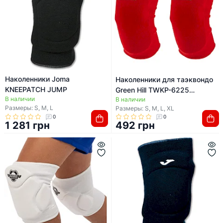
Наколенники Joma
Наколенники для таэквондо
KNEEPATCH JUMP
Green Hill TWKP-6225
В наличии
В наличии
(Красный)
Размеры: S, M, L
Размеры: S, M, L, XL
0
0
1 281 грн
492 грн