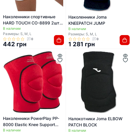
Наколенники спортивные
Наколенники Joma
HARD TOUCH CO-8899 2шт
KNEEPATCH JUMP
В наличии
цвета вассортименте
В наличии
Размеры: S, M, L
Размеры: S, M, L
(Белый)
0
0
442 грн
1 281 грн
Наколенники PowerPlay PP-
Налокотники Joma ELBOW
8000 Elastic Knee Support
PATCH BLOCK
В наличии
(пара) красные
В наличии