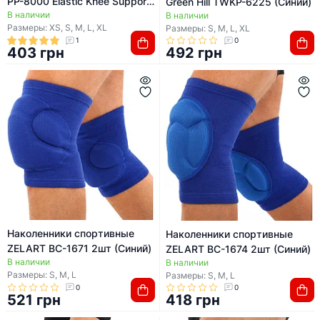
PP-8000 Elastic Knee Support
Green Hill TWKP-6225 (Синий)
В наличии
(пара)
В наличии
Размеры: XS, S, M, L, XL
Размеры: S, M, L, XL
1
0
403 грн
492 грн
Наколенники спортивные
Наколенники спортивные
ZELART BC-1671 2шт (Синий)
ZELART BC-1674 2шт (Синий)
В наличии
В наличии
Размеры: S, M, L
Размеры: S, M, L
0
0
521 грн
418 грн