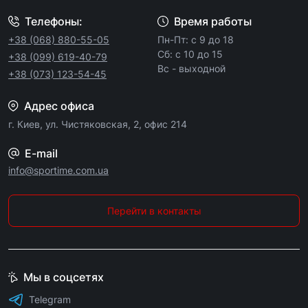
видах спорта.
Телефоны:
Время работы
Контактные виды спорта предусматривают
+38 (068) 880-55-05
Пн-Пт: с 9 до 18
высокую нагрузку на коленные суставы, плюс
Сб: с 10 до 15
+38 (099) 619-40-79
риск механических травм, полученных в
Вс - выходной
+38 (073) 123-54-45
результате удара. Чтобы исключить
нежелательные последствия, достаточно
купить
Адрес офиса
наколенники
. Они фиксируют сустав в
г. Киев, ул. Чистяковская, 2, офис 214
правильном положении и защищают от
смещения или вывиха при ударе.
E-mail
info@sportime.com.ua
Купить налокотники
можно в комплекте
с
наколенниками, цена
аксессуара вполне
приемлемая. Интернет-магазин SporTime
Перейти в контакты
располагает большим ассортиментом
всевозможных моделей от различных
производителей. Доставка осуществляется в
Мы в соцсетях
любой регион Украины в течение 1-2 дней.
Telegram