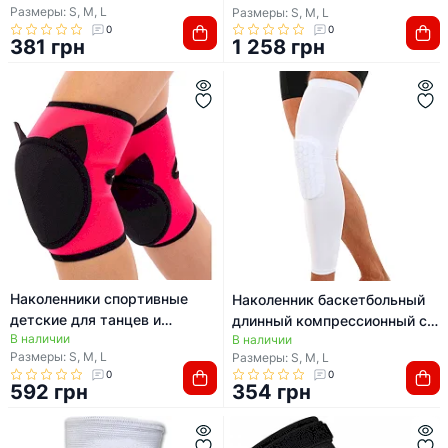
Размеры: S, M, L
Размеры: S, M, L
0
0
381 грн
1 258 грн
Наколенники спортивные
Наколенник баскетбольный
детские для танцев и
длинный компрессионный с
В наличии
гимнастики Кот SP-PLANETA
В наличии
защитными накладками SP-
Размеры: S, M, L
Размеры: S, M, L
GS-3998 2шт (Розовый)
SPORT BC-5665 1шт (Белый)
0
0
592 грн
354 грн