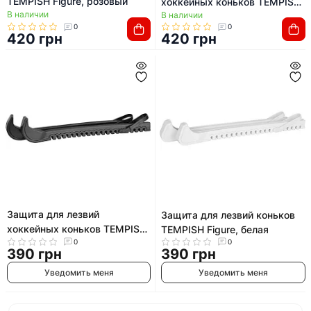
TEMPISH Figure, розовый
хоккейных коньков TEMPISH
В наличии
В наличии
Hockey, зеленый
0
0
420 грн
420 грн
Защита для лезвий
Защита для лезвий коньков
хоккейных коньков TEMPISH
TEMPISH Figure, белая
Hockey, черный
0
0
390 грн
390 грн
Уведомить меня
Уведомить меня