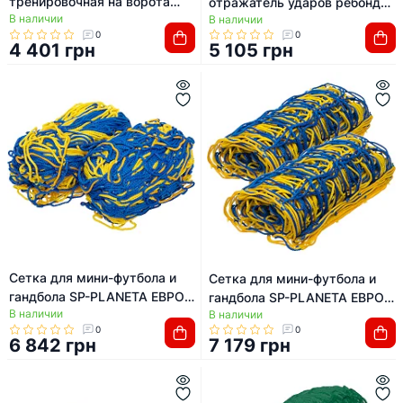
тренировочная на ворота
отражатель ударов ребондер
В наличии
футбольные Футбольный
В наличии
STAR SU130 смC 2,44х1,52м
0
0
тренажер 1 штука STAR
4 401 грн
5 105 грн
SN930S 3x2м
Сетка для мини-футбола и
Сетка для мини-футбола и
гандбола SP-PLANETA ЕВРО
гандбола SP-PLANETA ЕВРО
В наличии
ЭЛИТ 1.1 SO-9558
В наличии
ЭЛИТ SO-2092 3x2,04x0,6м
0
0
3x2,04x0,6м 2шт (Желтый-
2шт
6 842 грн
7 179 грн
синий)