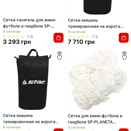
Сетка-гаситель для мини-
Сетка-мишень
футбола и гандбола SP-
тренировочная на ворота
В наличии
PLANETA Элит SO-5283
В наличии
футбольные Футбольный
0
0
2,1x3,0м 2шт
тренажер 1 штука STAR
3 293 грн
7 710 грн
SN930 7,35x2,44м
Сетка-мишень
Сетка для мини-футбола и
тренировочная на ворота
гандбола SP-PLANETA
В наличии
футбольные Футбольный
В наличии
Эксклюзив Классика SO-