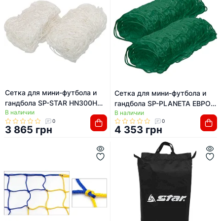
Сетка для мини-футбола и
Сетка для мини-футбола и
гандбола SP-STAR HN300H
гандбола SP-PLANETA ЕВРО
В наличии
3,1x2x1,1x1,3м 2шт
В наличии
СТАНДАРТ SO-2087 3x2x1м
0
0
2шт (Зеленый)
3 865 грн
4 353 грн