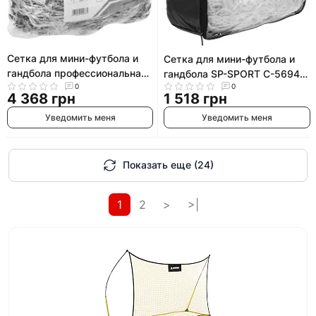
Сетка для мини-футбола и
Сетка для мини-футбола и
гандбола профессиональная
гандбола SP-SPORT C-5694
SP-PLANETA Элит SO-5288
0
0
2x3x1м 2шт
4 368 грн
1 518 грн
2x3x0,6м 2шт
Уведомить меня
Уведомить меня
Показать еще (24)
1
2
>
>|