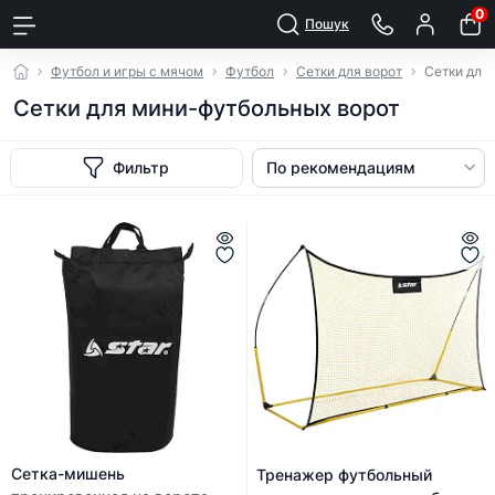
0
Пошук
Футбол и игры с мячом
Футбол
Сетки для ворот
Сетки для
Сетки для мини-футбольных ворот
Фильтр
Сетка-мишень
Тренажер футбольный