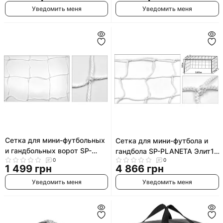
Уведомить меня
Уведомить меня
Сетка для мини-футбольных
Сетка для мини-футбола и
и гандбольных ворот SP-
гандбола SP-PLANETA Элит1.1
PLANETA Эконом SO-5281
0
0
SO-5289 2x3x1м 2шт
1 499 грн
4 866 грн
2,1x3,0м 2шт
Уведомить меня
Уведомить меня