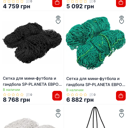
0
0
тренажер 1 штука STAR
8657 2x3x1,2м 2шт (Белый)
4 759 грн
5 092 грн
SN930J 5x2м
Сетка для мини-футбола и
Сетка для мини-футбола и
гандбола SP-PLANETA ЕВРО
гандбола SP-PLANETA ЕВРО
В наличии
ЛЮКС 1.1 SO-9560
В наличии
ЛЮКС SO-9559
0
0
3,05x2,05x1,1м 2шт (Черный)
3,05x2,05x0,6м 2шт
8 768 грн
6 882 грн
(Зеленый)