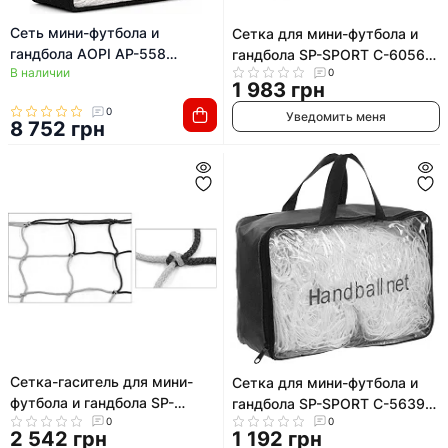
Сеть мини-футбола и
Сетка для мини-футбола и
гандбола AOPI AP-558
гандбола SP-SPORT C-6056
В наличии
(Белый)
0
3x2x1м 2шт
1 983 грн
0
Уведомить меня
8 752 грн
Сетка-гаситель для мини-
Сетка для мини-футбола и
футбола и гандбола SP-
гандбола SP-SPORT C-5639
PLANETA Стандарт SO-5282
0
0
2x3x1м 2шт
2 542 грн
1 192 грн
2,1x3,0м 2шт