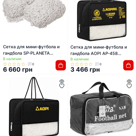
Сетка для мини-футбола и
Сетка для мини-футбола и
гандбола SP-PLANETA
гандбола AOPI AP-458
В наличии
Эксклюзив 1.1 SO-9557
В наличии
(Белый)
0
0
2,05x3,05x1,1м 2шт (Белый)
6 660 грн
3 466 грн