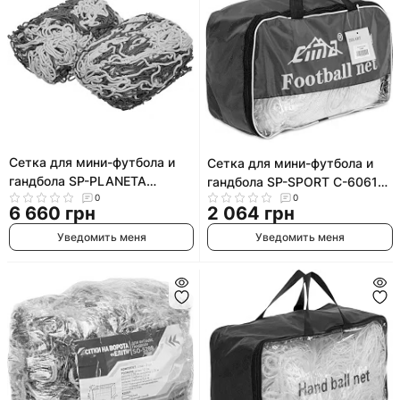
Сетка для мини-футбола и
Сетка для мини-футбола и
гандбола SP-PLANETA
гандбола SP-SPORT C-6061
Эксклюзив 1.1 SO-9557
0
0
3x2x1м 2шт
6 660 грн
2 064 грн
2,05x3,05x1,1м 2шт
(Желтый-синий)
Уведомить меня
Уведомить меня