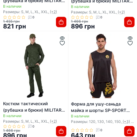
(рубашка и брюки) MILITARY
(рубашка и брюки) MILITARY
В наличии
RANGERS ZK-SU1128
В наличии
RANGERS ZK-SU1127
Размеры: S, M, L, XL, XXL,
(+2)
Размеры: S, M, L, XL, XXL,
(+2)
(Камуфляж Woodland)
(Камуфляж Woodland)
0
0
1 455 грн
1 466 грн
821 грн
896 грн
Костюм тактический
Форма для ушу-саньда
(рубашка и брюки) MILITARY
майка и шорты SP-SPORT
В наличии
RANGERS ZK-SU1127
В наличии
CO-1269 (Черный)
Размеры: S, M, L, XL, XXL,
(+2)
Размеры: 120, 130, 140, 150,
(+3)
см
(Оливковый)
0
1 466 грн
0
896 грн
643 грн