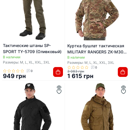
Тактические штаны SP-
Куртка бушлат тактическая
SPORT TY-5709 (Оливковый)
MILITARY RANGERS ZK-M301
В наличии
В наличии
(Камуфляж Multicam)
Размеры: M, L, XL, XXL, 3XL
Размеры: M, L, XL, XXL, 3XL
0
0
3 083 грн
949 грн
1 615 грн