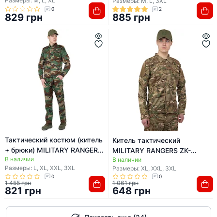
Размеры: M, L, XL
Размеры: M, L, 3XL
0
2
829 грн
885 грн
Тактический костюм (китель
Китель тактический
+ брюки) MILITARY RANGERS
MILITARY RANGERS ZK-
В наличии
ZK-SU1126 (Камуфляж
В наличии
JK6006 (Камуфляж Multicam)
Размеры: L, XL, XXL, 3XL
Размеры: XL, XXL, 3XL
Woodland)
0
0
1 455 грн
1 061 грн
821 грн
648 грн