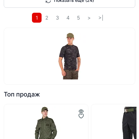
Показать еще (24)
1
2
3
4
5
>
>|
Топ продаж