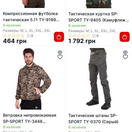
Компрессионная футболка
Тактическая куртка SP-
тактическая 5.11 TY-9189
SPORT TY-9405 (Камуфляж
В наличии
(Камуфляж Multicam Tropic)
В наличии
Woodland)
Размеры: M, L, XL, XXL, 3XL
Размеры: M, L, XL, XXL, 3XL
0
0
464 грн
1 792 грн
Ветровка непромокаемая
Тактические штаны SP-
SP-SPORT TY-3448
SPORT TY-0370 (Серый)
В наличии
(Камуфляж Digital Woodland)
В наличии