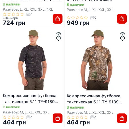
В наличии
В наличии
Размеры: L, XL, XXL, 3XL, 4XL
Размеры: M, L, XL, XXL, 3XL
0
1 185 грн
0
724 грн
949 грн
Компрессионная футболка
Компрессионная футболка
тактическая 5.11 TY-9189
тактическая 5.11 TY-9189
В наличии
(Камуфляж Multicam Black)
В наличии
(Камуфляж Лес)
Размеры: M, L, XL, XXL, 3XL
Размеры: M, L, XL, XXL, 3XL
0
0
464 грн
464 грн