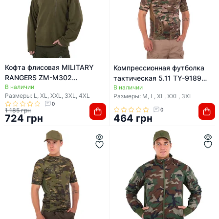
Кофта флисовая MILITARY
Компрессионная футболка
RANGERS ZM-M302
тактическая 5.11 TY-9189
В наличии
(Оливковый)
В наличии
(Камуфляж Multicam)
Размеры: L, XL, XXL, 3XL, 4XL
Размеры: M, L, XL, XXL, 3XL
0
1 185 грн
0
724 грн
464 грн