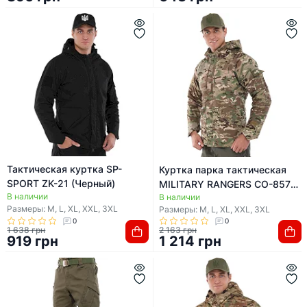
Тактическая куртка SP-
Куртка парка тактическая
SPORT ZK-21 (Черный)
MILITARY RANGERS CO-8573
В наличии
В наличии
(Камуфляж Multicam)
Размеры: M, L, XL, XXL, 3XL
Размеры: M, L, XL, XXL, 3XL
0
0
1 638 грн
2 163 грн
919 грн
1 214 грн