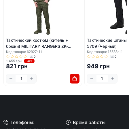
Тактический костюм (китель +
Тактические штаны 
брюки) MILITARY RANGERS ZK-
5709 (Черный)
Код товара: 62927-11
Код товара: 15588-11
SU1126 (Оливковый)
0
0
1 455 грн
-44%
821 грн
949 грн
Телефоны:
Время работы