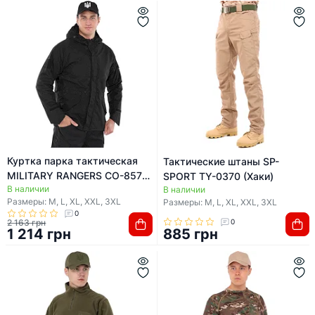
Куртка парка тактическая
Тактические штаны SP-
MILITARY RANGERS CO-8573
SPORT TY-0370 (Хаки)
В наличии
(Черный)
В наличии
Размеры: M, L, XL, XXL, 3XL
Размеры: M, L, XL, XXL, 3XL
0
2 163 грн
0
1 214 грн
885 грн