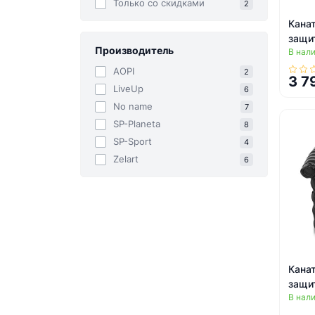
Только со cкидками
2
Канат
защи
Производитель
В нал
ZELA
AOPI
2
3 7
LiveUp
6
No name
7
SP-Planeta
8
SP-Sport
4
Zelart
6
Канат
защи
В нал
ZELA