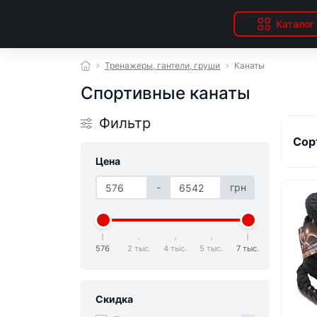
Каталог
Тренажеры, гантели, груши
Канаты
Спортивные канаты
Фильтр
Сор
Цена
-
грн
576
2 тыс.
4 тыс.
5 тыс.
7 тыс.
Скидка