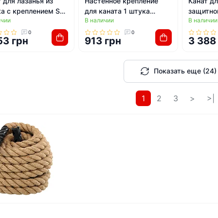
 для лазанья из
Настенное крепление
Канат дл
ка с креплением SP-
для каната 1 штука
защитно
ичии
В наличии
В наличии
ETA R-6223-3 3м
LiveUp LP8179
ZELART 
0
0
53 грн
913 грн
3 388
Показать еще (24)
1
2
3
>
>|