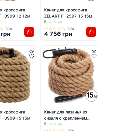
ля кроссфита
Канат для кроссфита
FI-0909-12 12м
ZELART FI-2597-15 15м
В наличии
0
0
 грн
4 756 грн
ля кроссфита
Канат для лазанья из
FI-0909-15 15м
сизаля с креплением
В наличии
ZELART FI-0910-15 15м
0