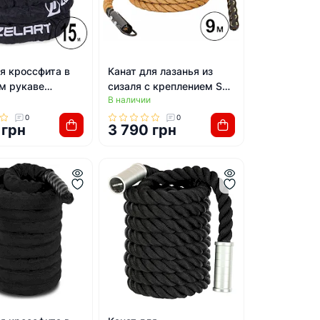
я кроссфита в
Канат для лазанья из
м рукаве
сизаля с креплением SP-
В наличии
FI-2631-15 15м
SPORT FI-6989-9 9м
0
0
 грн
3 790 грн