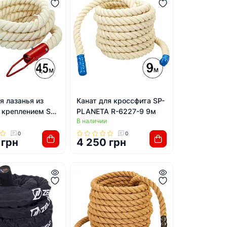
я лазанья из
Канат для кроссфита SP-
 креплением SP-
PLANETA R-6227-9 9м
В наличии
 SO-5299 4,5м
0
0
 грн
4 250 грн