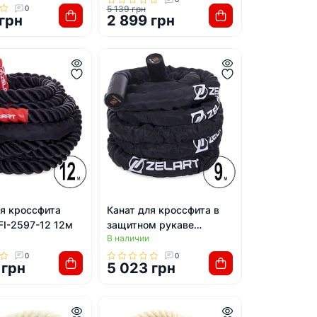
0
5 139 грн
 грн
2 899 грн
ля кроссфита
Канат для кроссфита в
FI-2597-12 12м
защитном рукаве
В наличии
ZELART FI-2631-9 9м
0
0
 грн
5 023 грн