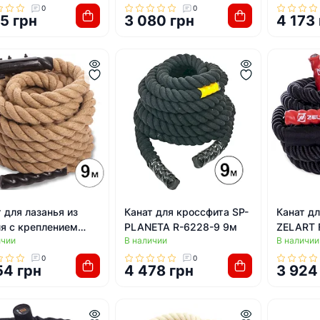
0
0
15 грн
3 080 грн
4 173
 для лазанья из
Канат для кроссфита SP-
Канат д
ля с креплением
PLANETA R-6228-9 9м
ZELART 
ичии
В наличии
В наличии
RT FI-0910-9 9м
0
0
54 грн
4 478 грн
3 924