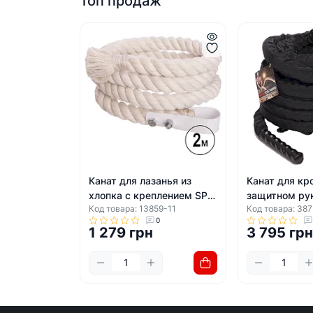
Топ продаж
Канат для лазанья из
Канат для кр
хлопка с креплением SP-
защитном ру
Код товара: 13859-11
Код товара: 387
PLANETA R-3898-2 2м
FI-5719-12 1
0
1 279 грн
3 795 гр