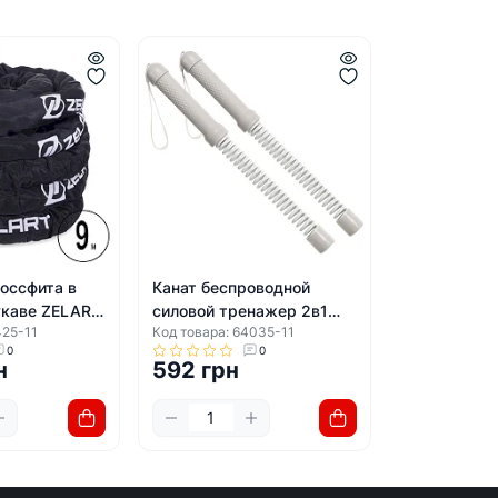
россфита в
Канат беспроводной
укаве ZELART
силовой тренажер 2в1
425-11
Код товара: 64035-11
м
Cordless training SP-
0
0
SPORT FI-5873
н
592 грн