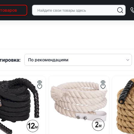
 товаров
тировка: