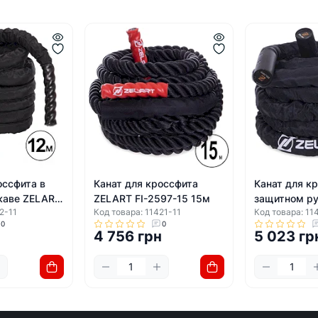
оссфита в
Канат для кроссфита
Канат для к
каве ZELART
ZELART FI-2597-15 15м
защитном р
2-11
Код товара: 11421-11
Код товара: 11
2м
FI-2631-9 9
0
0
н
4 756 грн
5 023 гр