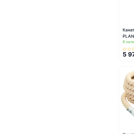
Канат
PLAN
В нал
5 9