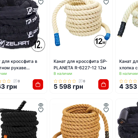
 для кроссфита в
Канат для кроссфита SP-
Канат дл
тном рукаве
PLANETA R-6227-12 12м
хлопка с
ичии
В наличии
В наличии
RT FI-2631-12 12м
PLANETA
0
0
63 грн
5 598 грн
4 353