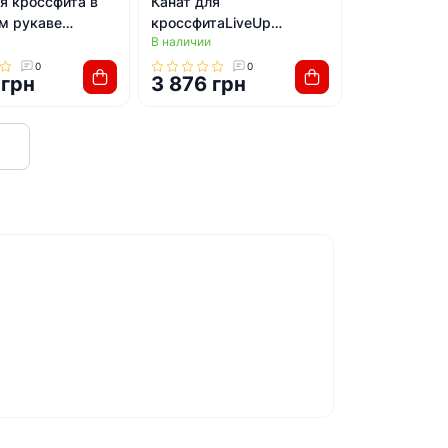
я кроссфита в
Канат для
м рукаве
кроссфитаLiveUp
В наличии
FI-5719-9 9м
LP8173-9 9м
0
0
 грн
3 876 грн