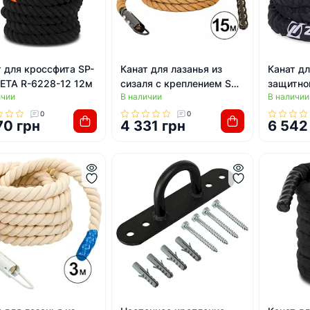
 для кроссфита SP-
Канат для лазанья из
Канат дл
ETA R-6228-12 12м
сизаля с креплением SP-
защитно
ичии
В наличии
В наличии
SPORT FI-6989-15 15м
ZELART 
0
0
70 грн
4 331 грн
6 542