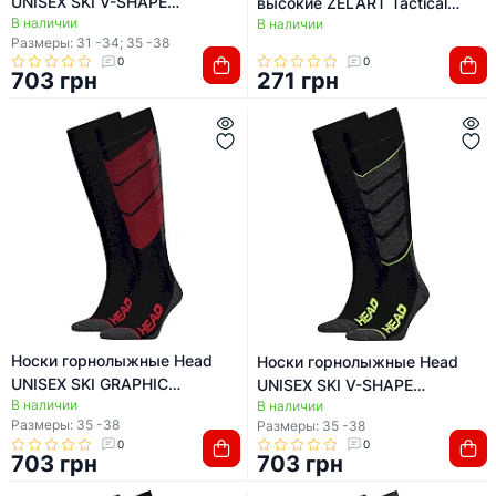
UNISEX SKI V-SHAPE
высокие ZELART Tactical
В наличии
KNEEHIGH 2PPK
В наличии
59047 (Черный)
Размеры: 31 -34; 35 -38
0
0
703 грн
271 грн
Носки горнолыжные Head
Носки горнолыжные Head
UNISEX SKI GRAPHIC
UNISEX SKI V-SHAPE
В наличии
KNEEHIGH 2PPK
В наличии
KNEEHIGH 2PPK
Размеры: 35 -38
Размеры: 35 -38
0
0
703 грн
703 грн