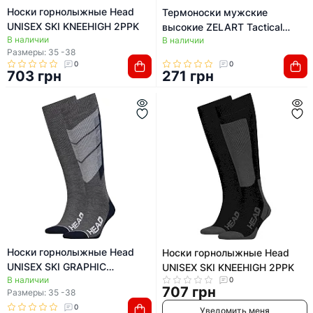
Носки горнолыжные Head
Термоноски мужские
UNISEX SKI KNEEHIGH 2PPK
высокие ZELART Tactical
В наличии
В наличии
59047 (Хаки)
Размеры: 35 -38
0
0
703 грн
271 грн
Носки горнолыжные Head
Носки горнолыжные Head
UNISEX SKI GRAPHIC
UNISEX SKI KNEEHIGH 2PPK
В наличии
KNEEHIGH 2PPK
0
707 грн
Размеры: 35 -38
0
Уведомить меня