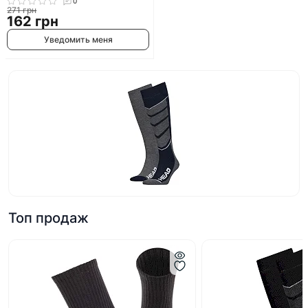
0
Tactical 59047 (Черный)
271 грн
162 грн
Уведомить меня
Топ продаж