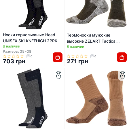
Носки горнолыжные Head
Термоноски мужские
UNISEX SKI KNEEHIGH 2PPK
высокие ZELART Tactical
В наличии
В наличии
59047 (Оливковый)
Размеры: 35 -38
0
0
703 грн
271 грн