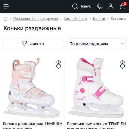
0
Пошук
Плавание, танцы и другие
Зимний спорт
Коньки
Коньки ра
Коньки раздвижные
Фильтр
Коньки раздвижные TEMPISH
Раздвижные коньки TEMPISH