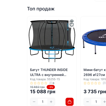
Топ продаж
Батут THUNDER INSIDE
Мини-батут к
ULTRA с внутренней
2696 ø127см
Код товара: 55255-15
Код товара: 191
сеткой 12 футов 374 см
0
черно-голубой
15 882 грн
-5%
15 088 грн
3 735 гр