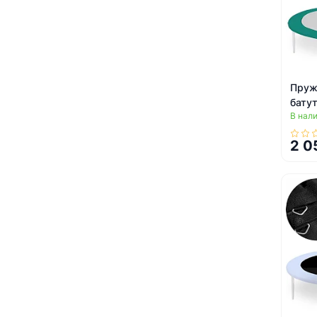
Пруж
бату
В нал
Neo-S
2 0