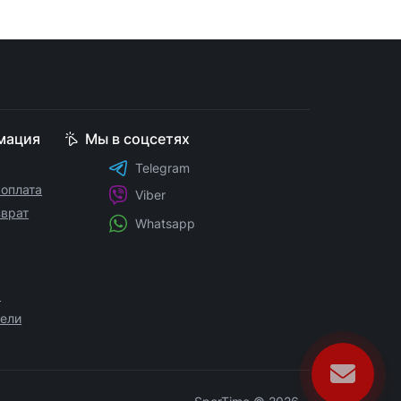
мация
Мы в соцсетях
Telegram
 оплата
Viber
зврат
Whatsapp
а
ели