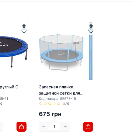
руглый C-
Запасная планка
защитной сетки для
86-11
Код товара: 55678-15
батутов 8-15 футов Neo-
0
0
Sport голубая
н
675 грн