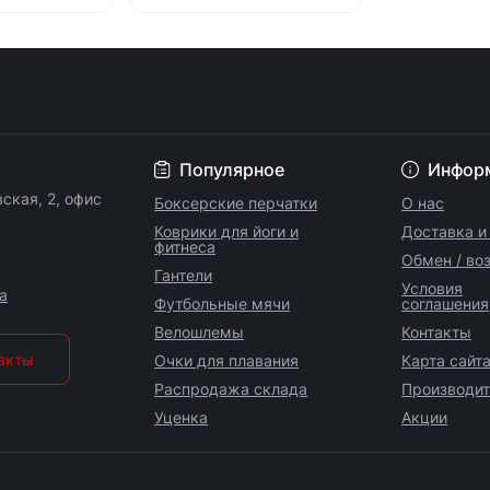
Популярное
Инфор
вская, 2, офис
Боксерские перчатки
О нас
Коврики для йоги и
Доставка и
фитнеса
Обмен / во
Гантели
Условия
a
Футбольные мячи
соглашения
Велошлемы
Контакты
такты
Очки для плавания
Карта сайт
Распродажа склада
Производит
Уценка
Акции