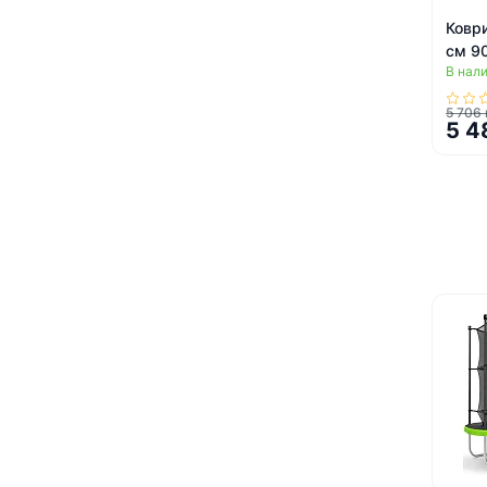
Ковр
см 9
В нал
Neo-S
5 706 
5 4