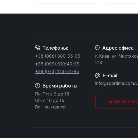
Телефоны:
Адрес офиса
+38 (068) 880-55-05
г. Киев, ул. Чистяко
214
+38 (099) 619-40-79
+38 (073) 123-54-45
E-mail
info@sportime.com.u
Время работы
Пн-Пт: с 9 до 18
Сб: с 10 до 15
Перейти в кон
Вс - выходной