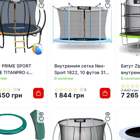
т PRIME SPORT
Внутренняя сетка Neo-
Батут Zi
DE TITANPRO с
Sport 1822, 10 футов 312
внутренн
ичии
В наличии
В наличии
ренней сеткой 10
см
футов 31
в оранжевый
зеленый
0
0
7 647 грн
450 грн
1 844 грн
7 265