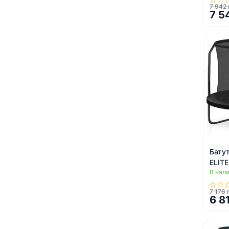
7 942 
7 5
Бату
ELITE
В нал
сетко
черн
7 176 
6 8